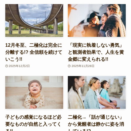
12月冬至、二極化は完全に
「現実に執着しない勇気」
分離する!? 全信頼を続けて
と観測者効果で、人生を黄
いこう!!
金郷に変えられる!!
2025年12月2日
2025年11月28日
子どもの感覚になるほど必
二極化→「話が通じない」
要なものが自然と入ってく
から覚醒者は静かに姿を消
る!!
している!?