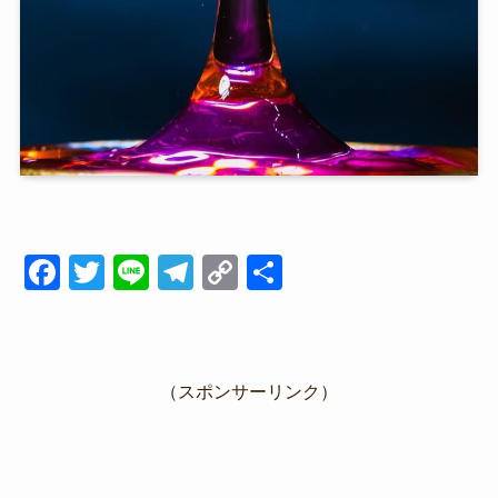
F
T
Li
T
C
共
a
wi
n
el
o
有
c
tt
e
e
p
e
er
gr
y
（スポンサーリンク）
b
a
Li
o
m
n
o
k