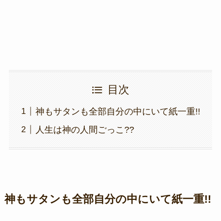
k
目次
神もサタンも全部自分の中にいて紙一重!!
人生は神の人間ごっこ??
神もサタンも全部自分の中にいて紙一重!!