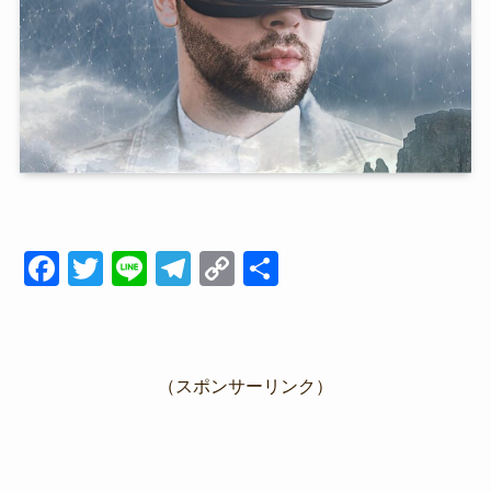
F
T
Li
T
C
共
a
wi
n
el
o
有
c
tt
e
e
p
e
er
gr
y
（スポンサーリンク）
b
a
Li
o
m
n
o
k