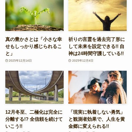
真の豊かさとは「小さな幸
祈りの言霊を過去完了形に
せもしっかり感じられるこ
して未来を設定できる!! 自
と」
神は24時間守護している!!
2025年12月14日
2025年12月4日
12月冬至、二極化は完全に
「現実に執着しない勇気」
分離する!? 全信頼を続けて
と観測者効果で、人生を黄
いこう!!
金郷に変えられる!!