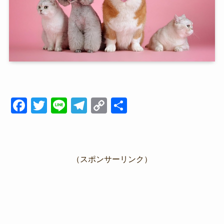
F
T
Li
T
C
共
a
wi
n
el
o
有
c
tt
e
e
p
e
er
gr
y
（スポンサーリンク）
b
a
Li
o
m
n
o
k
k