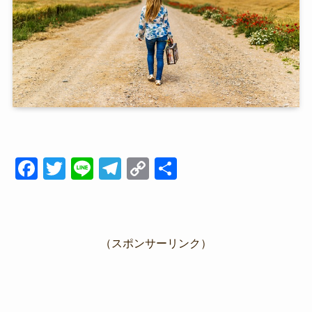
F
T
Li
T
C
共
a
wi
n
el
o
有
c
tt
e
e
p
e
er
gr
y
（スポンサーリンク）
b
a
Li
o
m
n
o
k