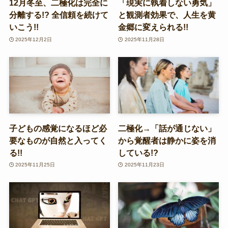
12月冬至、二極化は完全に
「現実に執着しない勇気」
分離する!? 全信頼を続けて
と観測者効果で、人生を黄
いこう!!
金郷に変えられる!!
2025年12月2日
2025年11月28日
子どもの感覚になるほど必
二極化→「話が通じない」
要なものが自然と入ってく
から覚醒者は静かに姿を消
る!!
している!?
2025年11月25日
2025年11月23日