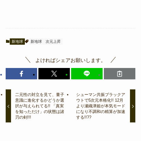
新地球
新地球
次元上昇
よければシェアお願いします。
二元性の対立を見て、量子
シューマン共振ブラックア
意識に進化するかどうか選
ウトで5次元本格化!! 12月
択が与えられてる!! 「真実
より瀬織津姫が本気モード
を知っただけ」の状態は諸
になり不調和の精算が加速
刃の剣!!!
する!!??