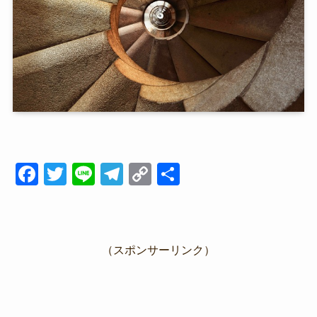
F
T
Li
T
C
共
a
wi
n
el
o
有
c
tt
e
e
p
e
er
gr
y
（スポンサーリンク）
b
a
Li
o
m
n
o
k