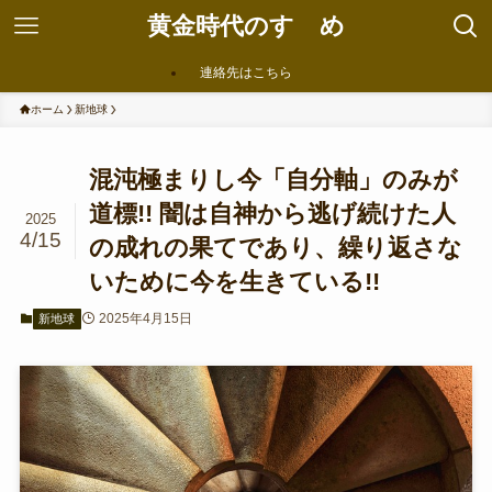
黄金時代のすゝめ
連絡先はこちら
ホーム
新地球
混沌極まりし今「自分軸」のみが
道標!! 闇は自神から逃げ続けた人
2025
4/15
の成れの果てであり、繰り返さな
いために今を生きている!!
2025年4月15日
新地球