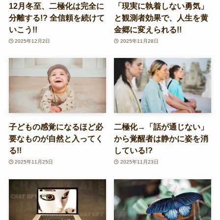
12月冬至、二極化は完全に
「現実に執着しない勇気」
分離する!? 全信頼を続けて
と観測者効果で、人生を黄
いこう!!
金郷に変えられる!!
2025年12月2日
2025年11月28日
子どもの感覚になるほど必
二極化→「話が通じない」
要なものが自然と入ってく
から覚醒者は静かに姿を消
る!!
している!?
2025年11月25日
2025年11月23日