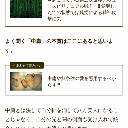
「スピリチュアル戦争」!! 覚醒し
たての状態では残党による精神攻
撃に気...
よく聞く「中庸」の本質はここにあると思いま
す。
あわせて読みたい
中庸や無条件の愛を悪用するべか
らず!!!
中庸とは決して自分軸を消して八方美人になるこ
とじゃなく、自分の光と闇の側面も受け入れて統