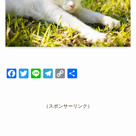
F
T
Li
T
C
共
a
wi
n
el
o
有
c
tt
e
e
p
e
er
gr
y
（スポンサーリンク）
b
a
Li
o
m
n
o
k