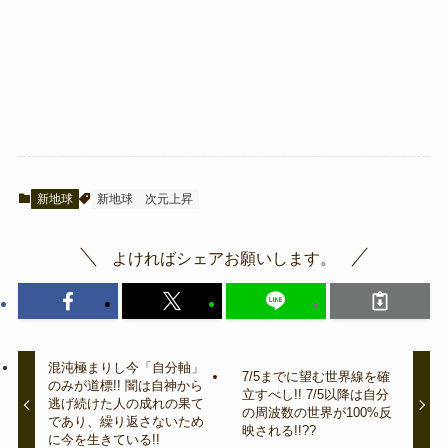
新地球
新地球
次元上昇
よければシェアお願いします。
混沌極まりし今「自分軸」
7/5までに望む世界線を確
のみが道標!! 闇は自神から
立すべし!! 7/5以降は自分
逃げ続けた人の成れの果て
の周波数の世界が100%反
であり、繰り返さないため
映される!!??
に今を生きている!!