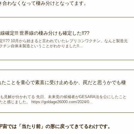
き合わなくなって棲み分けとなってます。
確定!!! 世界線の棲み分けも確定した!!??
!!?? 10月から始まると言われていたレプリコンワクチン、なんと製造元
チン自体未製造ということがわかりました!!...
されたことを童心で素直に受け止めるか、罠だと思うかでも棲
とも見解が分かれてる 先日、未来党の候補者がGESARA法を公にしたこと
た。 https://goldage26000.com/2024/0...
宇宙では「当たり前」の形に戻ってきてるわけです。