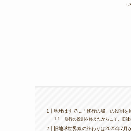
e
er
gr
y
（
b
a
Li
o
m
n
o
k
k
地球はすでに「修行の場」の役割を終え
修行の役割を終えたからこそ、旧社
旧地球世界線の終わりは2025年7月か