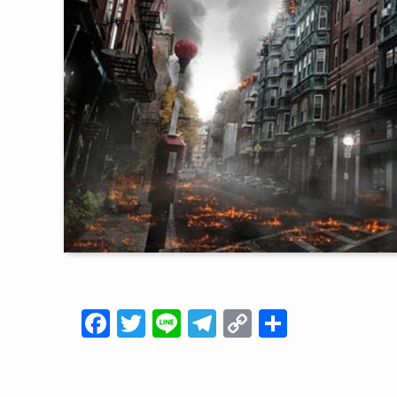
F
T
Li
T
C
共
a
wi
n
el
o
有
c
tt
e
e
p