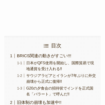
o
k
k
目次
BRICS関連の動きがすごい!!!
日本がQFS使用を開始し、国際貿易で現
地通貨を受け入れる!!
サウジアラビアとイランが7年ぶりに外交
崩壊から正式に復帰!!
G20の夕食会の招待状でインドを正式国
名「バラート」で呼んだ!!
旧体制の崩壊も加速中!!