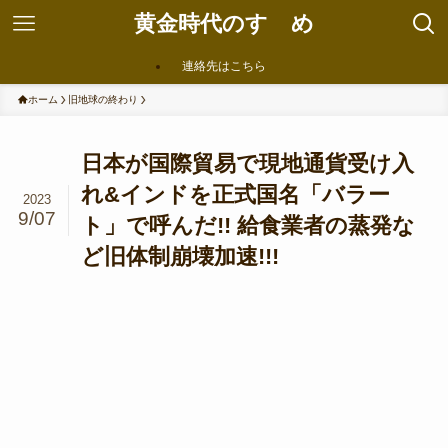
黄金時代のすゝめ
連絡先はこちら
ホーム
旧地球の終わり
日本が国際貿易で現地通貨受け入
れ&インドを正式国名「バラー
2023
9/07
ト」で呼んだ!! 給食業者の蒸発な
ど旧体制崩壊加速!!!