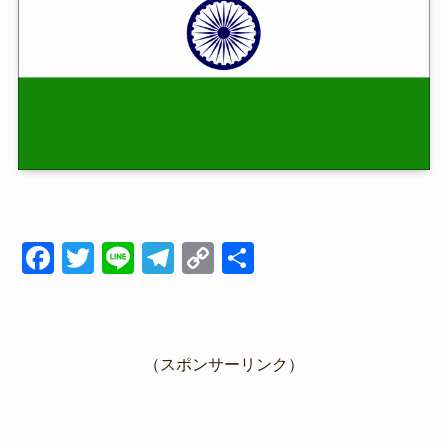
F
T
Li
T
C
共
a
wi
n
el
o
有
c
tt
e
e
p
e
er
gr
y
（スポンサーリンク）
b
a
Li
o
m
n