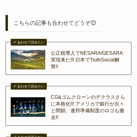
こちらの記事も合わせてどうぞ😊
あわせて読みたい
公正税導入でNESARA/GESARA
実現来た!!! 日本でTruthSocial解
禁!!
あわせて読みたい
CG&ゴムクローンのデクラスさら
に本格化!!! アメリカで銀行が次々
と閉鎖、連邦準備制度のロゴも撤
去!!
あわせて読みたい