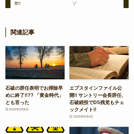
禁!!
ゾ
関連記事
石破の辞任表明でお掃除早
エプスタインファイル公
めに終了!!?? 「黄金時代」
開!! サントリー会長辞任、
とも言った
石破続投でDS残党もチェ
ックメイト!!
2025年9月8日
2025年9月4日