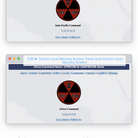
引用 ▶ Defcon Level Warning System Taken from Defcon Level
Warning System