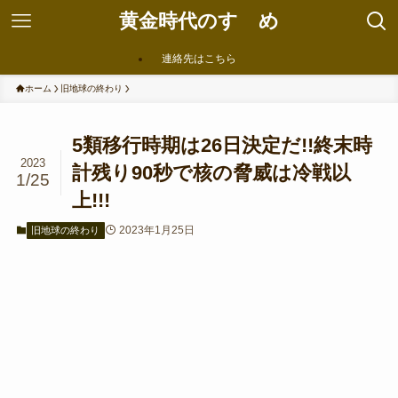
黄金時代のすゝめ
連絡先はこちら
ホーム
旧地球の終わり
5類移行時期は26日決定だ!!終末時
2023
計残り90秒で核の脅威は冷戦以
1/25
上!!!
2023年1月25日
旧地球の終わり