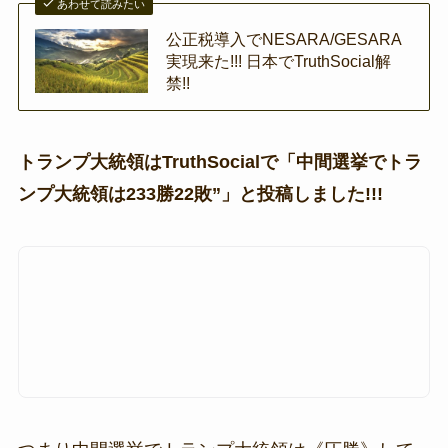
あわせて読みたい
公正税導入でNESARA/GESARA
実現来た!!! 日本でTruthSocial解
禁!!
トランプ大統領はTruthSocialで「中間選挙でトラ
ンプ大統領は233勝22敗”」と投稿しました!!!