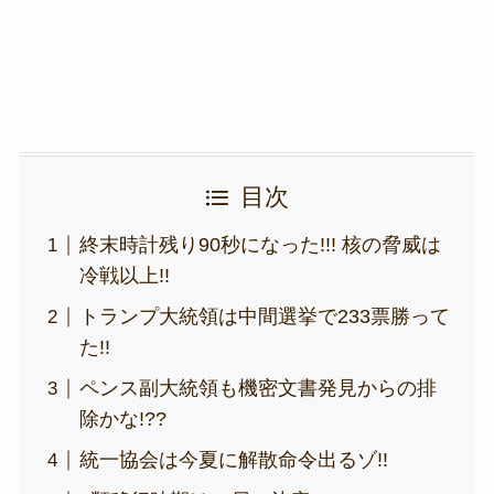
k
目次
終末時計残り90秒になった!!! 核の脅威は
冷戦以上!!
トランプ大統領は中間選挙で233票勝って
た!!
ペンス副大統領も機密文書発見からの排
除かな!??
統一協会は今夏に解散命令出るゾ!!