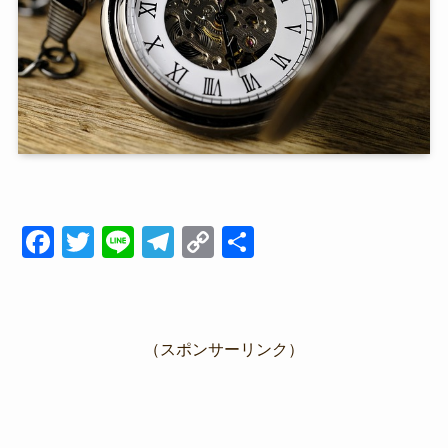
F
T
Li
T
C
共
a
wi
n
el
o
有
c
tt
e
e
p
e
er
gr
y
（スポンサーリンク）
b
a
Li
o
m
n
o
k