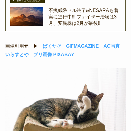
不換紙幣ドル終了&NESARAも着
実に進行中!!! ファイザー治験は3
月、変異株は2月が最後!!
画像引用元 ▶
ぱくたそ
GIFMAGAZINE
AC写真
いらすとや
プリ画像
PIXABAY