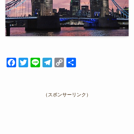
F
T
Li
T
C
共
a
wi
n
el
o
有
c
tt
e
e
p
e
er
gr
y
（スポンサーリンク）
b
a
Li
o
m
n
o
k
k