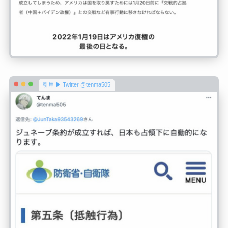
引用 ▶ Twitter @tenma505