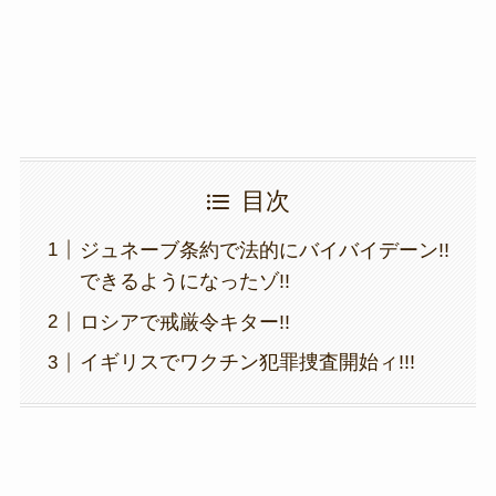
k
目次
ジュネーブ条約で法的にバイバイデーン!!
できるようになったゾ!!
ロシアで戒厳令キター!!
イギリスでワクチン犯罪捜査開始ィ!!!