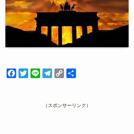
F
T
Li
T
C
共
a
wi
n
el
o
有
c
tt
e
e
p
e
er
gr
y
（スポンサーリンク）
b
a
Li
o
m
n
o
k