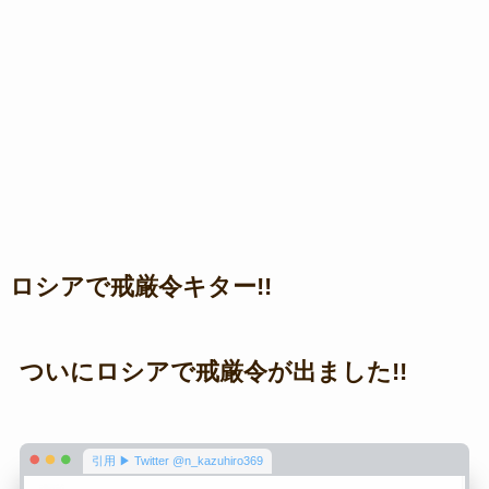
ロシアで戒厳令キター!!
ついにロシアで戒厳令が出ました!!
引用 ▶ Twitter @n_kazuhiro369