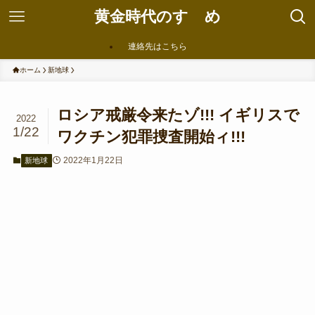
黄金時代のすゝめ
連絡先はこちら
ホーム
新地球
ロシア戒厳令来たゾ!!! イギリスで
2022
1/22
ワクチン犯罪捜査開始ィ!!!
2022年1月22日
新地球