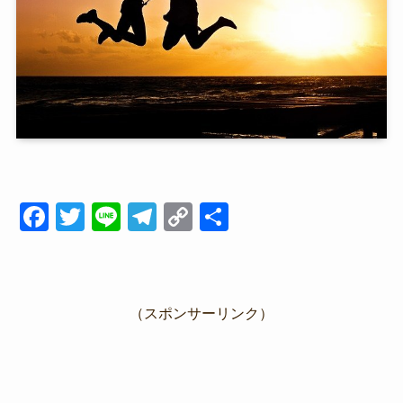
F
T
Li
T
C
共
a
wi
n
el
o
有
c
tt
e
e
p
e
er
gr
y
（スポンサーリンク）
b
a
Li
o
m
n
o
k