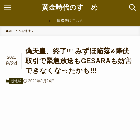
黄金時代のすゝめ
連絡先はこちら
ホーム
新地球
偽天皇、終了!!! みずほ陥落&降伏
2021
取引で緊急放送もGESARAも妨害
9/24
できなくなったかも!!!
2021年9月24日
新地球