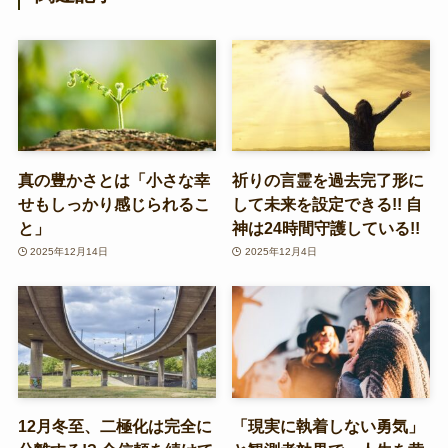
真の豊かさとは「小さな幸
祈りの言霊を過去完了形に
せもしっかり感じられるこ
して未来を設定できる!! 自
と」
神は24時間守護している!!
2025年12月14日
2025年12月4日
12月冬至、二極化は完全に
「現実に執着しない勇気」