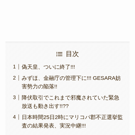
k
目次
偽天皇、ついに終了!!!
みずほ、金融庁の管理下に!!! GESARA妨
害勢力の陥落!!
降伏取引でこれまで邪魔されていた緊急
放送も動き出す!!??
日本時間25日2時にマリコパ郡不正選挙監
査の結果発表、実況中継!!!