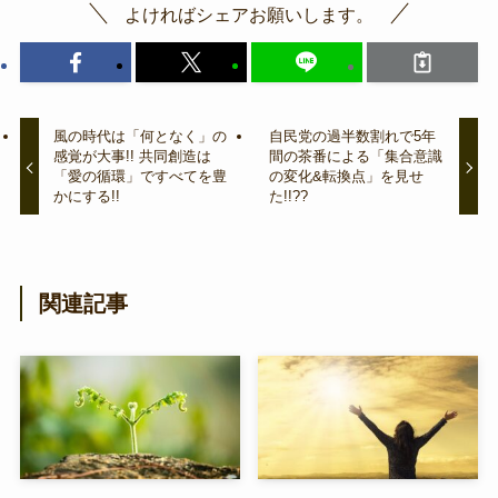
よければシェアお願いします。
風の時代は「何となく」の
自民党の過半数割れで5年
感覚が大事!! 共同創造は
間の茶番による「集合意識
「愛の循環」ですべてを豊
の変化&転換点」を見せ
かにする!!
た!!??
関連記事