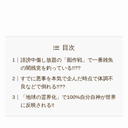
k
目次
誹謗中傷し放題の「囮作戦」で一番雑魚
の闇残党を釣っている!!??
すでに悪事を本気で企んだ時点で体調不
良などで倒れる!!??
「地球の霊界化」で100%自分自神が世界
に反映される!!