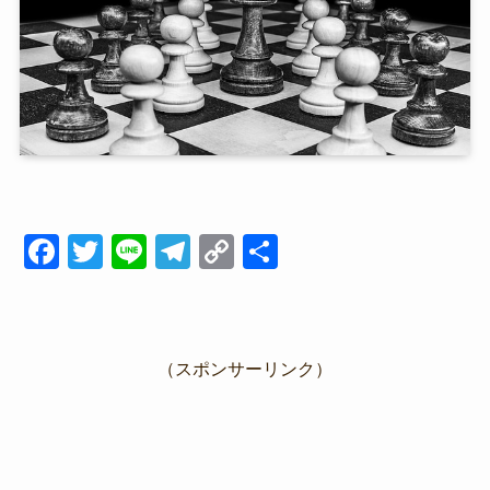
F
T
Li
T
C
共
a
wi
n
el
o
有
c
tt
e
e
p
e
er
gr
y
（スポンサーリンク）
b
a
Li
o
m
n
o
k