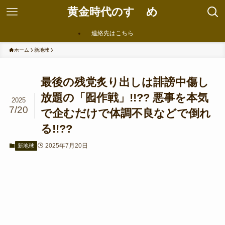
黄金時代のすゝめ
連絡先はこちら
ホーム
新地球
最後の残党炙り出しは誹謗中傷し
放題の「囮作戦」!!?? 悪事を本気
2025
7/20
で企むだけで体調不良などで倒れ
る!!??
2025年7月20日
新地球