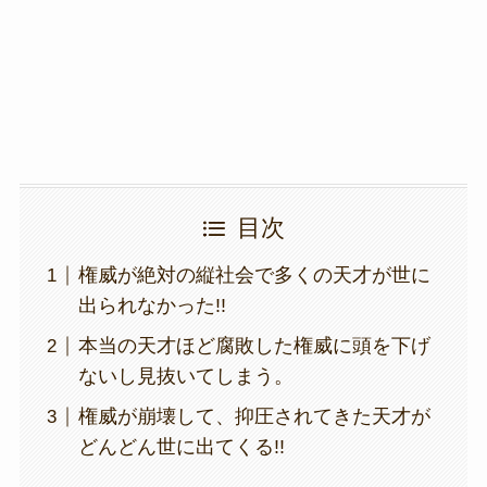
o
k
k
目次
権威が絶対の縦社会で多くの天才が世に
出られなかった!!
本当の天才ほど腐敗した権威に頭を下げ
ないし見抜いてしまう。
権威が崩壊して、抑圧されてきた天才が
どんどん世に出てくる!!