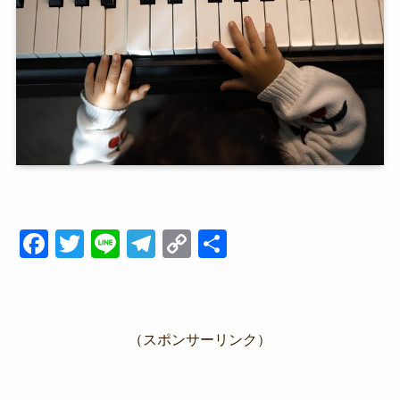
F
T
Li
T
C
共
a
wi
n
el
o
有
c
tt
e
e
p
e
er
gr
y
（スポンサーリンク）
b
a
Li
o
m
n