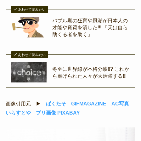
あわせて読みたい
バブル期の狂育や風潮が日本人の
才能や資質を潰した!!! 「天は自ら
助くる者を助く」
あわせて読みたい
冬至に世界線が本格分岐!!? これか
ら虐げられた人々が大活躍する!!!
画像引用元 ▶
ぱくたそ
GIFMAGAZINE
AC写真
いらすとや
プリ画像
PIXABAY