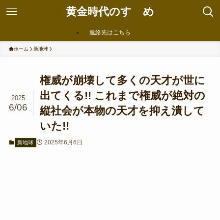
黄金時代のすゝめ
連絡先はこちら
ホーム
新地球
権威が崩壊して多くの天才が世に
出てくる!! これまで権威が絶対の
2025
6/06
縦社会が本物の天才を抑え潰して
いた!!
2025年6月6日
新地球