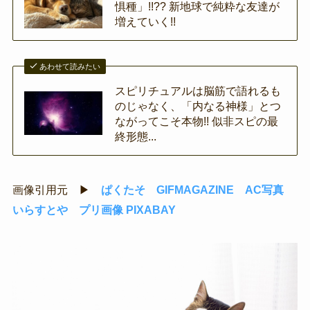
惧種」!!?? 新地球で純粋な友達が
増えていく!!
あわせて読みたい
スピリチュアルは脳筋で語れるも
のじゃなく、「内なる神様」とつ
ながってこそ本物!! 似非スピの最
終形態...
画像引用元 ▶
ぱくたそ
GIFMAGAZINE
AC写真
いらすとや
プリ画像
PIXABAY