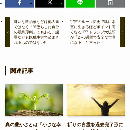
嫌いな政治家などは他人事
宇宙のルール変更で魂に素
ではなく「闇堕ちした自分
直に生きるほどポイント高
の最終形態」でもある。謝
くなる!!?? トランプ大統領
罪なども既成事実で済まさ
が「2～3週間で安全な世界
れるものではない!!
になる」と言った!!
関連記事
真の豊かさとは「小さな幸
祈りの言霊を過去完了形に