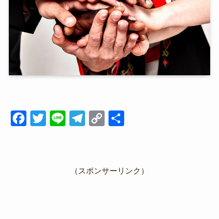
F
T
Li
T
C
共
a
wi
n
el
o
有
c
tt
e
e
p
e
er
gr
y
（スポンサーリンク）
b
a
Li
o
m
n
o
k