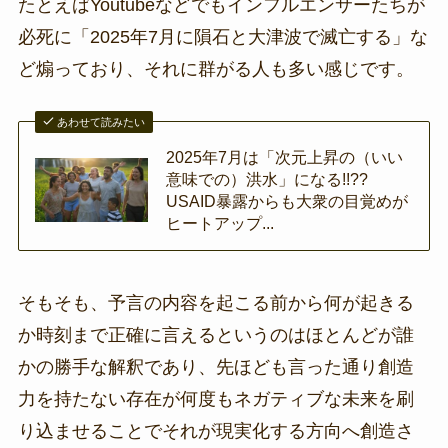
たとえばYoutubeなどでもインフルエンサーたちが
必死に「2025年7月に隕石と大津波で滅亡する」な
ど煽っており、それに群がる人も多い感じです。
あわせて読みたい
2025年7月は「次元上昇の（いい
意味での）洪水」になる!!??
USAID暴露からも大衆の目覚めが
ヒートアップ...
そもそも、予言の内容を起こる前から何が起きる
か時刻まで正確に言えるというのはほとんどが誰
かの勝手な解釈であり、先ほども言った通り創造
力を持たない存在が何度もネガティブな未来を刷
り込ませることでそれが現実化する方向へ創造さ