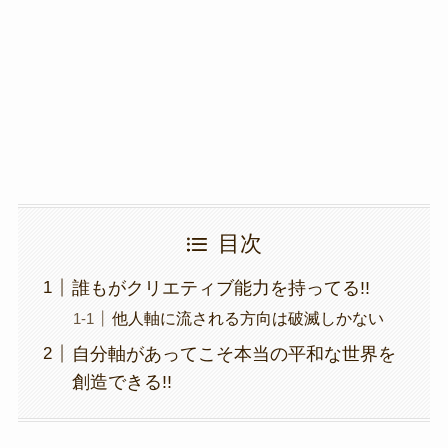
o
m
n
o
k
k
目次
誰もがクリエティブ能力を持ってる!!
他人軸に流される方向は破滅しかない
自分軸があってこそ本当の平和な世界を
創造できる!!