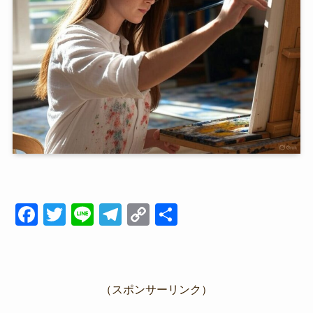
F
T
Li
T
C
共
a
wi
n
el
o
有
c
tt
e
e
p
e
er
gr
y
（スポンサーリンク）
b
a
Li