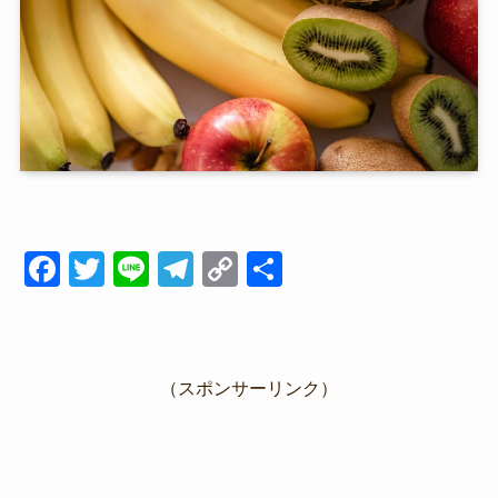
F
T
Li
T
C
共
a
wi
n
el
o
有
c
tt
e
e
p
e
er
gr
y
（スポンサーリンク）
b
a
Li
o
m
n
o
k