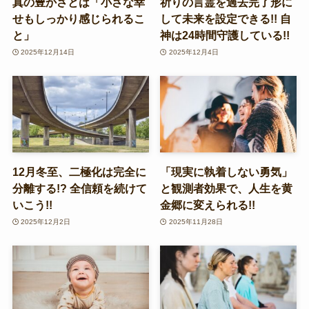
真の豊かさとは「小さな幸
祈りの言霊を過去完了形に
せもしっかり感じられるこ
して未来を設定できる!! 自
と」
神は24時間守護している!!
2025年12月14日
2025年12月4日
12月冬至、二極化は完全に
「現実に執着しない勇気」
分離する!? 全信頼を続けて
と観測者効果で、人生を黄
いこう!!
金郷に変えられる!!
2025年12月2日
2025年11月28日