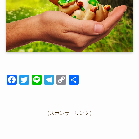
F
T
Li
T
C
共
a
wi
n
el
o
有
c
tt
e
e
p
e
er
gr
y
（スポンサーリンク）
b
a
Li
o
m
n