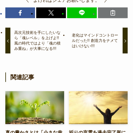
高次元技術を手にしたいな
老化はマインドコントロー
ら「魂レベル」を上げよ!!
ルだった!! 創造力をナメて
風の時代ではより「魂の積
はいけない!!!
み重ね」が大事になる!!!
関連記事
真の豊かさとは「小さな幸
祈りの言霊を過去完了形に