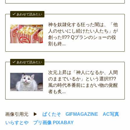
あわせて読みたい
神を奴隷化する狂った闇は、「他
人のせいにし続けたい人たち」が
創った!!?? Qプランのショーの役
割も終...
あわせて読みたい
次元上昇は「神人になるか、人間
のままでいるか」という選択!!??
風の時代本番前にまがい物の覚醒
者も炙...
画像引用元 ▶
ぱくたそ
GIFMAGAZINE
AC写真
いらすとや
プリ画像
PIXABAY