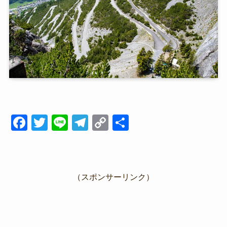
F
T
Li
T
C
共
a
wi
n
el
o
有
c
tt
e
e
p
e
er
gr
y
（スポンサーリンク）
b
a
Li
o
m
n
o
k