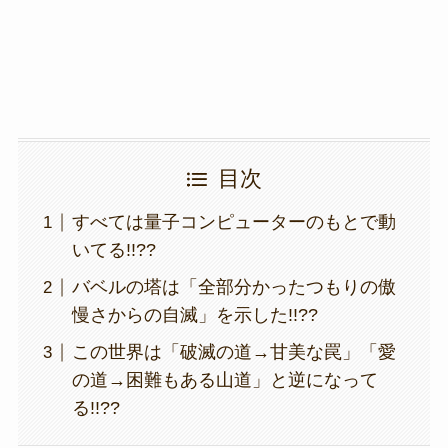
k
目次
すべては量子コンピューターのもとで動
いてる!!??
バベルの塔は「全部分かったつもりの傲
慢さからの自滅」を示した!!??
この世界は「破滅の道→甘美な罠」「愛
の道→困難もある山道」と逆になって
る!!??