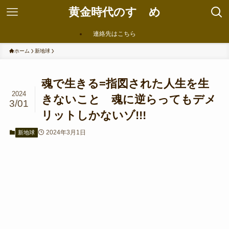
黄金時代のすゝめ
連絡先はこちら
ホーム
新地球
魂で生きる=指図された人生を生
2024
きないこと 魂に逆らってもデメ
3/01
リットしかないゾ!!!
2024年3月1日
新地球