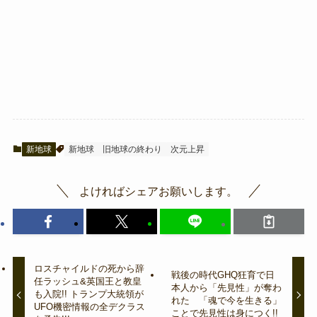
新地球
新地球
旧地球の終わり
次元上昇
よければシェアお願いします。
ロスチャイルドの死から辞
戦後の時代GHQ狂育で日
任ラッシュ&英国王と教皇
本人から「先見性」が奪わ
も入院!! トランプ大統領が
れた 「魂で今を生きる」
UFO機密情報の全デクラス
ことで先見性は身につく!!