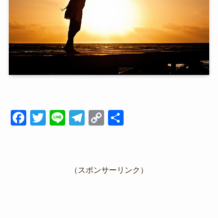
F
T
Li
T
C
共
a
wi
n
el
o
有
c
tt
e
e
p
e
er
gr
y
（スポンサーリンク）
b
a
Li
o
m
n
o
k