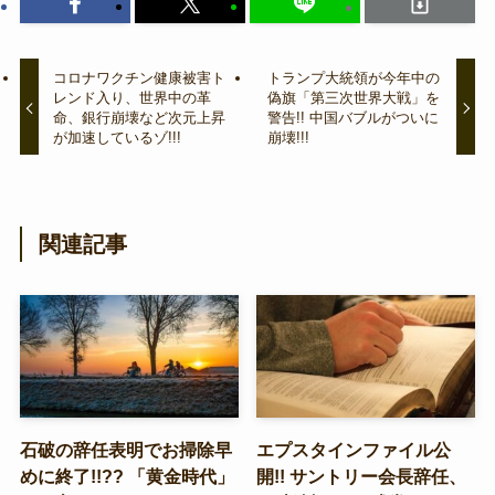
コロナワクチン健康被害ト
トランプ大統領が今年中の
レンド入り、世界中の革
偽旗「第三次世界大戦」を
命、銀行崩壊など次元上昇
警告!! 中国バブルがついに
が加速しているゾ!!!
崩壊!!!
関連記事
石破の辞任表明でお掃除早
エプスタインファイル公
めに終了!!?? 「黄金時代」
開!! サントリー会長辞任、