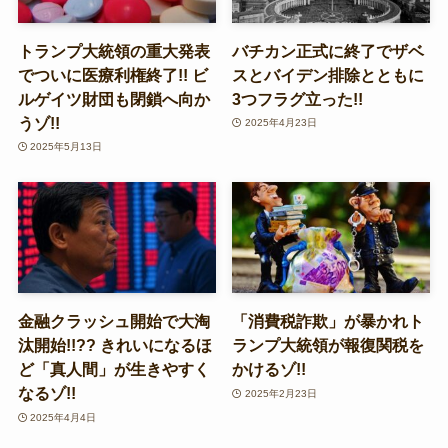
トランプ大統領の重大発表
バチカン正式に終了でザベ
でついに医療利権終了!! ビ
スとバイデン排除とともに
ルゲイツ財団も閉鎖へ向か
3つフラグ立った!!
うゾ!!
2025年4月23日
2025年5月13日
金融クラッシュ開始で大淘
「消費税詐欺」が暴かれト
汰開始!!?? きれいになるほ
ランプ大統領が報復関税を
ど「真人間」が生きやすく
かけるゾ!!
なるゾ!!
2025年2月23日
2025年4月4日