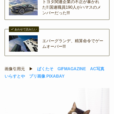
トヨタ関連企業の不正が暴かれ
た!! 国連職員190人がハマスのメ
ンバーだった!!!
あわせて読みたい
エバーグランデ、精算命令でゲー
ムオーバー!!!
画像引用元 ▶
ぱくたそ
GIFMAGAZINE
AC写真
いらすとや
プリ画像
PIXABAY