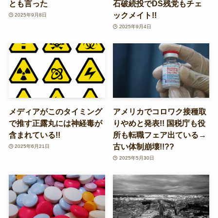
とも言った
石破続投でDS残党もチェ
ックメイト!!
2025年9月8日
2025年9月4日
メディアがこのタイミング
アメリカでコロワク接種取
で推す正露丸には神経毒が
りやめと発表!! 国税庁も役
含まれている!!
所も転職フェア出ている→
古い体制崩壊!!??
2025年6月21日
2025年5月30日