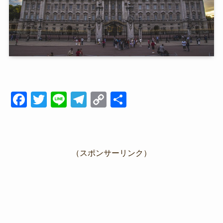
F
T
Li
T
C
共
a
wi
n
el
o
有
c
tt
e
e
p
e
er
gr
y
（スポンサーリンク）
b
a
Li
o
m
n
o
k
k