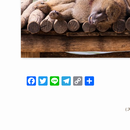
F
T
Li
T
C
共
a
wi
n
el
o
有
c
tt
e
e
p
e
er
gr
y
（
b
a
Li
o
m
n