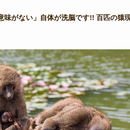
味がない」自体が洗脳です!! 百匹の猿