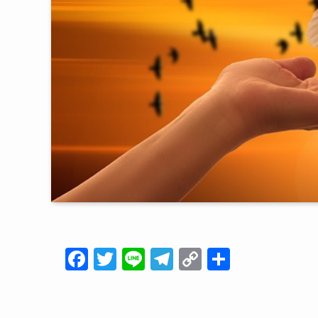
F
T
Li
T
C
共
a
wi
n
el
o
有
c
tt
e
e
p