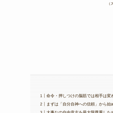
e
er
gr
y
（
b
a
Li
o
m
n
o
k
k
命令・押しつけの脳筋では相手は変
まずは「自分自神への信頼」から始
大事なの自由意志を最大限尊重した