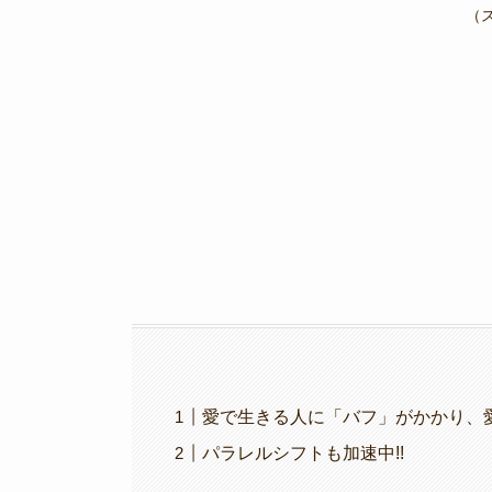
e
er
gr
y
（
b
a
Li
o
m
n
o
k
k
愛で生きる人に「バフ」がかかり、愛
パラレルシフトも加速中!!