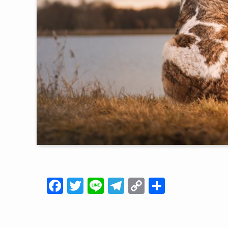
F
T
Li
T
C
共
a
wi
n
el
o
有
c
tt
e
e
p