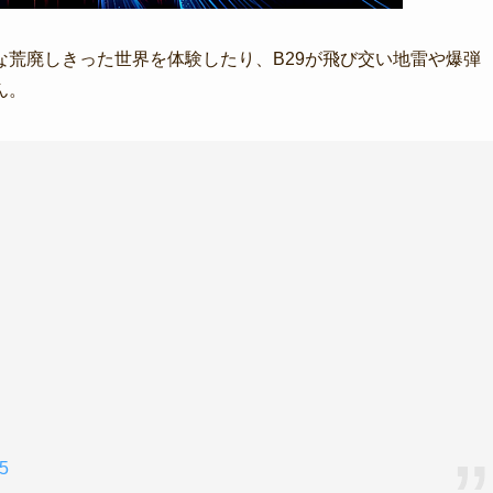
荒廃しきった世界を体験したり、B29が飛び交い地雷や爆弾
ん。
25