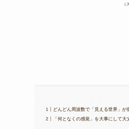
e
er
gr
y
（
b
a
Li
o
m
n
o
k
k
どんどん周波数で「見える世界」が個
「何となくの感覚」を大事にして大丈