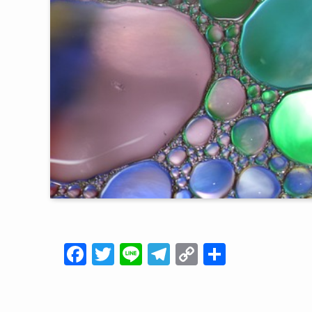
F
T
Li
T
C
共
a
wi
n
el
o
有
c
tt
e
e
p