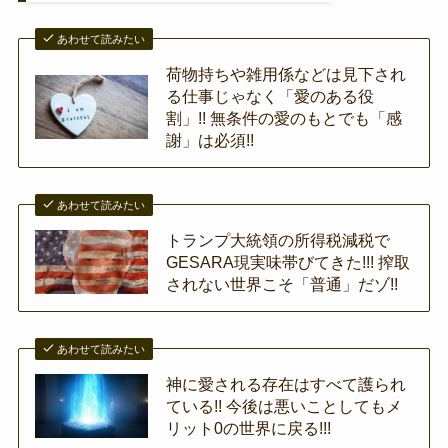
あわせて読みたい
荷物持ちや雑用係などは見下され
る仕事じゃなく「愛のある役
割」!! 無条件の愛のもとでも「感
謝」は必須!!
あわせて読みたい
トランプ大統領の所得税減税で
GESARA現実味帯びてきた!!! 搾取
されない世界こそ「普通」だゾ!!
あわせて読みたい
神に愛される存在はすべて護られ
ている!! 今後は悪いことしてもメ
リット0の世界に戻る!!!