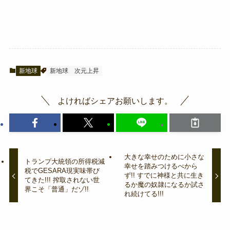
新地球
新地球
次元上昇
よければシェアお願いします。
大きな幸せのために小さな
トランプ大統領の所得税減
幸せを踏みつけるべから
税でGESARA現実味帯び
ず!! すでに神様と共に生き
てきた!!! 搾取されない世
るか魔の奴隷になるか試さ
界こそ「普通」だゾ!!
れ続けてる!!!