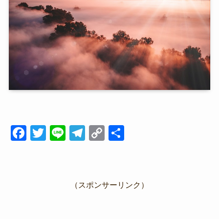
F
T
Li
T
C
共
a
wi
n
el
o
有
c
tt
e
e
p
e
er
gr
y
（スポンサーリンク）
b
a
Li
o
m
n