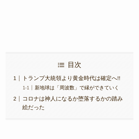
o
k
k
目次
トランプ大統領より黄金時代は確定へ!!
新地球は「周波数」で縁ができていく
コロナは神人になるか堕落するかの踏み
絵だった