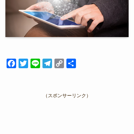
F
T
Li
T
C
共
a
wi
n
el
o
有
c
tt
e
e
p
e
er
gr
y
（スポンサーリンク）
b
a
Li
o
m
n
o
k
k