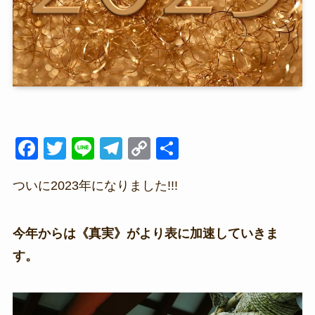
F
T
Li
T
C
共
a
wi
n
el
o
有
ついに2023年になりました!!!
c
tt
e
e
p
e
er
gr
y
b
a
Li
今年からは《真実》がより表に加速していきま
o
m
n
す。
o
k
k