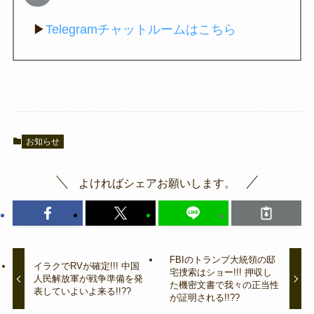
▶
Telegramチャットルームはこちら
お知らせ
よければシェアお願いします。
FBIのトランプ大統領の邸
イラクでRVが確定!!! 中国
宅捜索はショー!!! 押収し
人民解放軍が戦争準備を発
た機密文書で我々の正当性
表していよいよ来る!!??
が証明される!!??