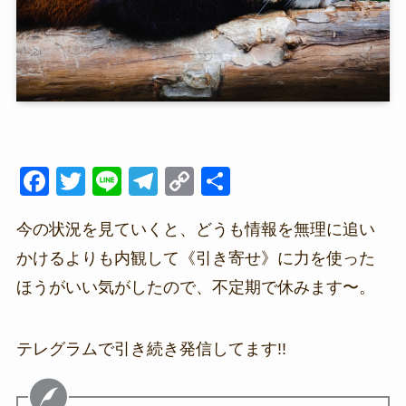
F
T
Li
T
C
共
a
wi
n
el
o
有
今の状況を見ていくと、どうも情報を無理に追い
c
tt
e
e
p
かけるよりも内観して《引き寄せ》に力を使った
e
er
gr
y
ほうがいい気がしたので、不定期で休みます〜。
b
a
Li
o
m
n
o
k
テレグラムで引き続き発信してます!!
k