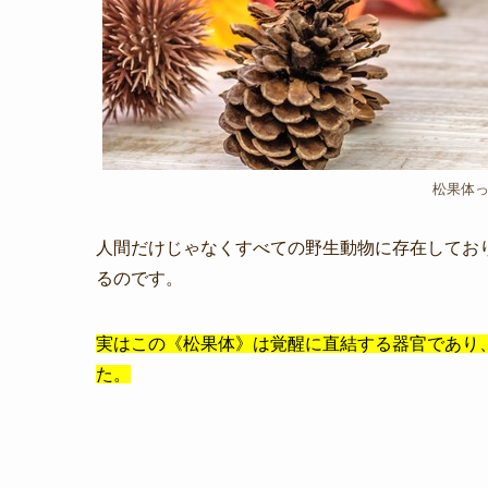
松果体
人間だけじゃなくすべての野生動物に存在してお
るのです。
実はこの《松果体》は覚醒に直結する器官であり
た。