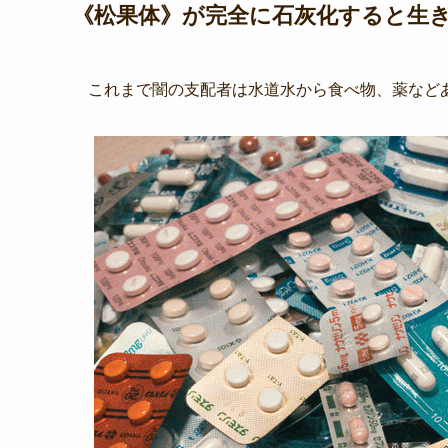
《松果体》が完全に石灰化すると生
これまで闇の支配者は水道水から食べ物、薬など