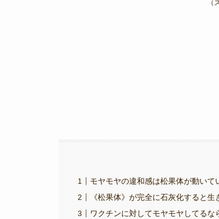
e
er
gr
y
（
b
a
Li
o
m
n
o
k
k
モヤモヤの違和感は松果体が動いて
《松果体》が完全に石灰化すると生
ワクチンに対してモヤモヤしてるな