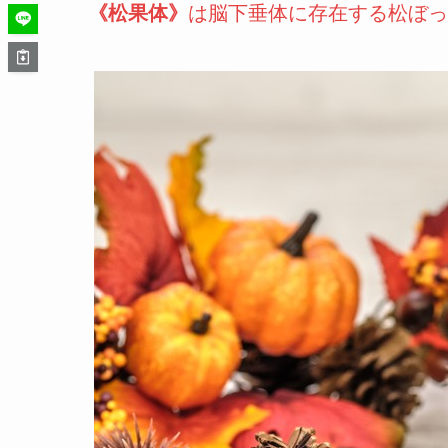
《松果体》
は脳下垂体に存在する松ぼっ